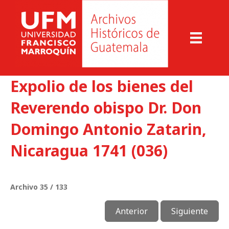
Expolio de los bienes del
Reverendo obispo Dr. Don
Domingo Antonio Zatarin,
Nicaragua 1741 (036)
Archivo 35 / 133
Anterior
Siguiente