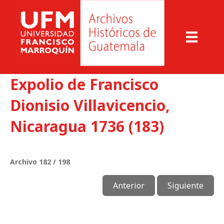
Expolio de Francisco
Dionisio Villavicencio,
Nicaragua 1736 (183)
Archivo 182 / 198
Anterior
Siguiente