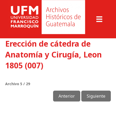
Erección de cátedra de
Anatomía y Cirugía, Leon
1805 (007)
Archivo 5 / 29
Anterior
Siguiente