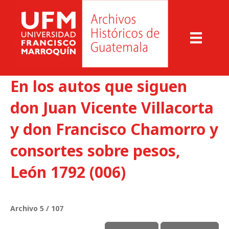
En los autos que siguen
don Juan Vicente Villacorta
y don Francisco Chamorro y
consortes sobre pesos,
León 1792 (006)
Archivo 5 / 107