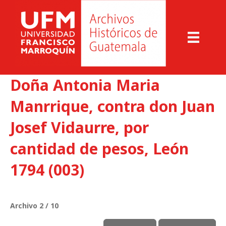
Doña Antonia Maria
Manrrique, contra don Juan
Josef Vidaurre, por
cantidad de pesos, León
1794 (003)
Archivo 2 / 10