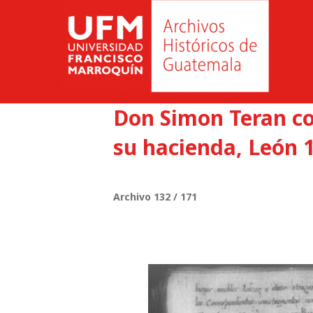
Don Simon Teran con
su hacienda, León 1
Archivo 132 / 171