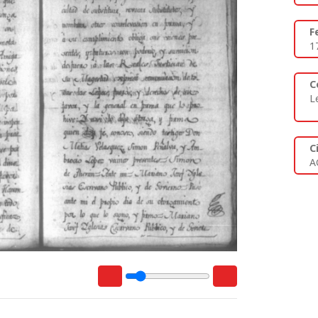
F
1
C
L
C
A