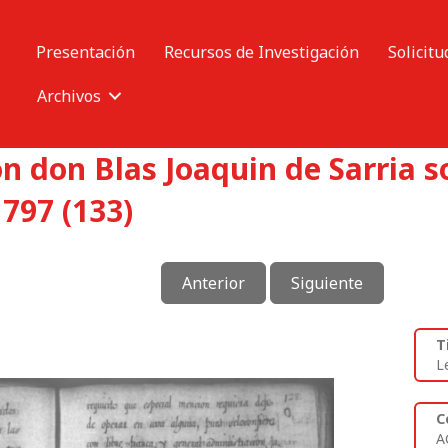
Presentación
Recursos de Investigación
Solicitu
Archivos
 don Blas Joaquin de Sarria so
797 (133)
Anterior
Siguiente
T
L
C
A