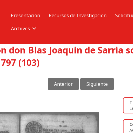
Presentación
Recursos de Investigación
Solicitu
Archivos
 don Blas Joaquin de Sarria so
797 (103)
Anterior
Siguiente
T
L
C
A