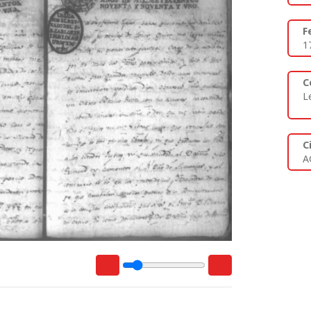
F
1
C
L
C
A