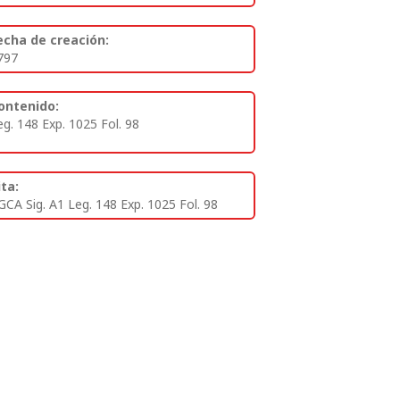
echa de creación:
797
ontenido:
eg. 148 Exp. 1025 Fol. 98
ita:
GCA Sig. A1 Leg. 148 Exp. 1025 Fol. 98