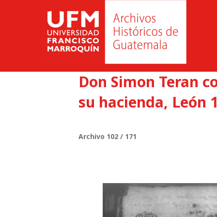
Don Simon Teran con
su hacienda, León 1
Archivo 102 / 171