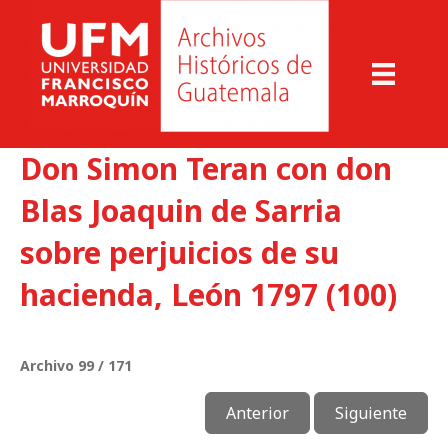
Don Simon Teran con don
Blas Joaquin de Sarria
sobre perjuicios de su
hacienda, León 1797 (100)
Archivo 99 / 171
Anterior
Siguiente