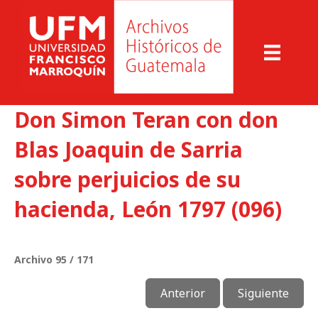
Don Simon Teran con don
Blas Joaquin de Sarria
sobre perjuicios de su
hacienda, León 1797 (096)
Archivo 95 / 171
Anterior
Siguiente