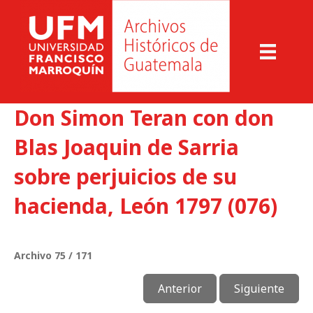
Don Simon Teran con don
Blas Joaquin de Sarria
sobre perjuicios de su
hacienda, León 1797 (076)
Archivo 75 / 171
Anterior
Siguiente