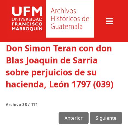
Don Simon Teran con don
Blas Joaquin de Sarria
sobre perjuicios de su
hacienda, León 1797 (039)
Archivo 38 / 171
Anterior
Siguiente