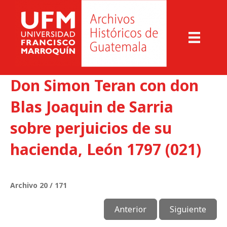
Don Simon Teran con don
Blas Joaquin de Sarria
sobre perjuicios de su
hacienda, León 1797 (021)
Archivo 20 / 171
Anterior
Siguiente