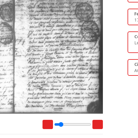
F
1
C
L
C
A