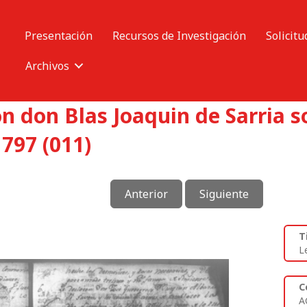
Presentación
Recursos de Investigación
Solicitu
Archivos
 don Blas Joaquin de Sarria so
797 (011)
Anterior
Siguiente
T
L
C
A