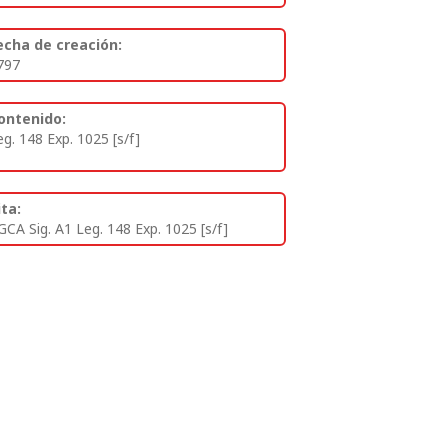
echa de creación:
797
ontenido:
eg. 148 Exp. 1025 [s/f]
ita:
GCA Sig. A1 Leg. 148 Exp. 1025 [s/f]