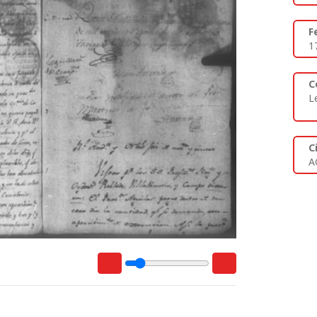
F
1
C
L
C
A