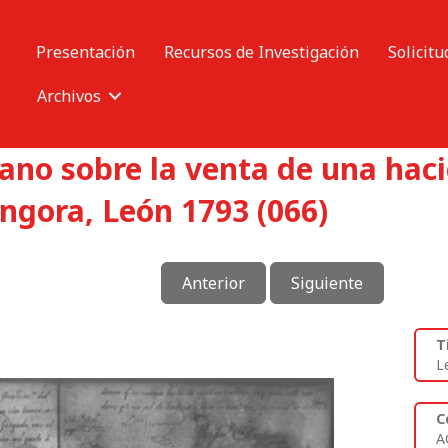
Presentación
Recursos de Investigación
Solicitu
Archivos
no sobre la venta de una hac
ngora, León 1793 (066)
Anterior
Siguiente
T
L
C
A