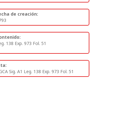
echa de creación:
793
ontenido:
eg. 138 Exp. 973 Fol. 51
ita:
GCA Sig. A1 Leg. 138 Exp. 973 Fol. 51