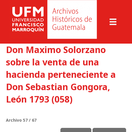
Don Maximo Solorzano
sobre la venta de una
hacienda perteneciente a
Don Sebastian Gongora,
León 1793 (058)
Archivo 57 / 67