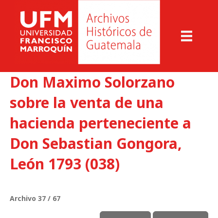
Don Maximo Solorzano
sobre la venta de una
hacienda perteneciente a
Don Sebastian Gongora,
León 1793 (038)
Archivo 37 / 67