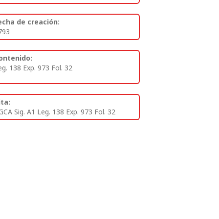
echa de creación:
793
ontenido:
eg. 138 Exp. 973 Fol. 32
ita:
GCA Sig. A1 Leg. 138 Exp. 973 Fol. 32