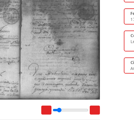
F
1
C
L
C
A