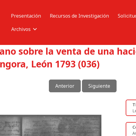
Presentación
Recursos de Investigación
Solicitu
Archivos
no sobre la venta de una hac
ngora, León 1793 (036)
Anterior
Siguiente
T
L
C
A