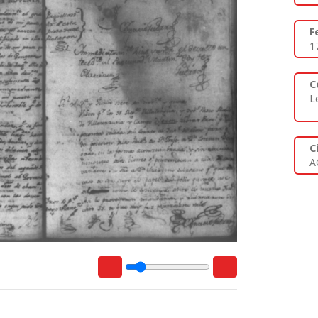
F
1
C
L
C
A