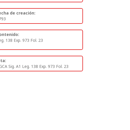
echa de creación:
793
ontenido:
eg. 138 Exp. 973 Fol. 23
ita:
GCA Sig. A1 Leg. 138 Exp. 973 Fol. 23