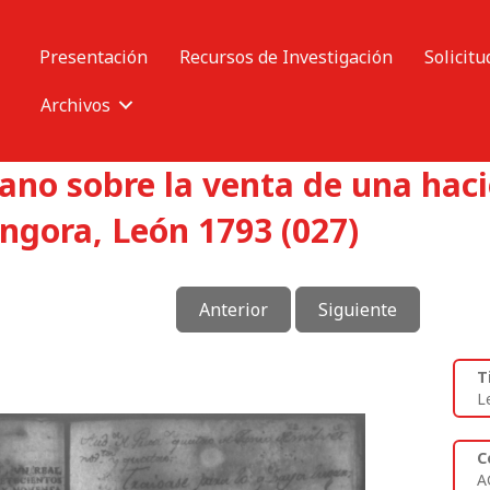
Presentación
Recursos de Investigación
Solicitu
Archivos
no sobre la venta de una hac
ngora, León 1793 (027)
Anterior
Siguiente
T
L
C
A