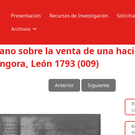
Presentación
Recursos de Investigación
Solicitu
Archivos
no sobre la venta de una hac
ngora, León 1793 (009)
Anterior
Siguiente
T
L
C
A