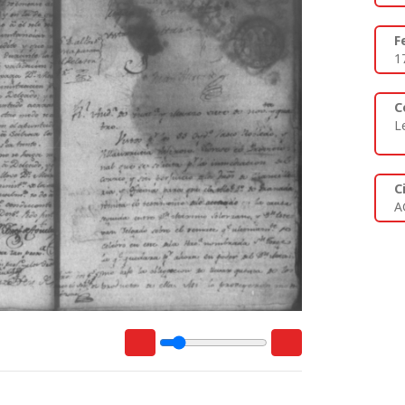
F
1
C
L
C
A