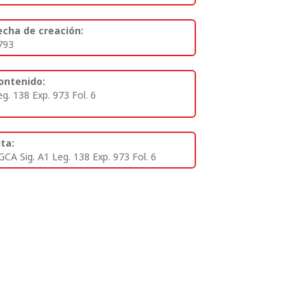
echa de creación:
793
ontenido:
eg. 138 Exp. 973 Fol. 6
ita:
GCA Sig. A1 Leg. 138 Exp. 973 Fol. 6