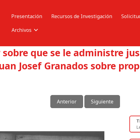
Presentación
Recursos de Investigación
Solicitu
Archivos
 sobre que se le administre just
Juan Josef Granados sobre prop
Anterior
Siguiente
T
L