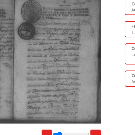
C
A
F
1
C
L
C
A