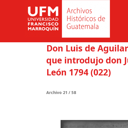
Don Luis de Aguilar
que introdujo don 
León 1794 (022)
Archivo 21 / 58