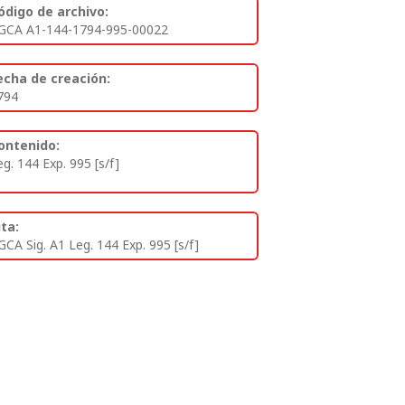
ódigo de archivo:
GCA A1-144-1794-995-00022
echa de creación:
794
ontenido:
eg. 144 Exp. 995 [s/f]
ita:
GCA Sig. A1 Leg. 144 Exp. 995 [s/f]