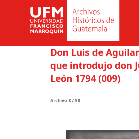
Don Luis de Aguilar
que introdujo don 
León 1794 (009)
Archivo 8 / 58