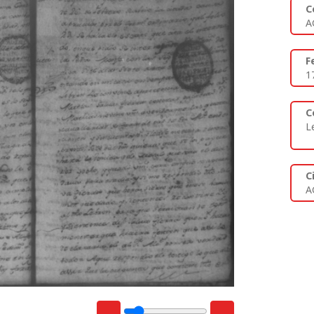
C
A
F
1
C
L
C
A