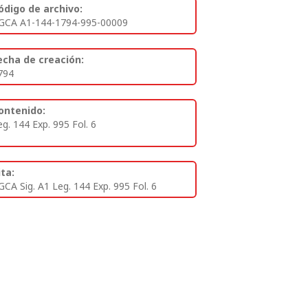
ódigo de archivo:
GCA A1-144-1794-995-00009
echa de creación:
794
ontenido:
eg. 144 Exp. 995 Fol. 6
ita:
GCA Sig. A1 Leg. 144 Exp. 995 Fol. 6