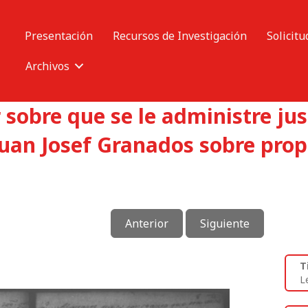
Presentación
Recursos de Investigación
Solicitu
Archivos
 sobre que se le administre just
Juan Josef Granados sobre prop
Anterior
Siguiente
T
L