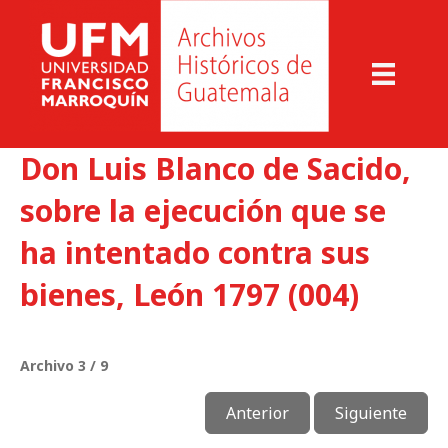
Don Luis Blanco de Sacido,
sobre la ejecución que se
ha intentado contra sus
bienes, León 1797 (004)
Archivo 3 / 9
Anterior
Siguiente