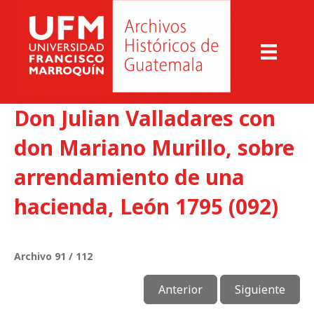
Don Julian Valladares con
don Mariano Murillo, sobre
arrendamiento de una
hacienda, León 1795 (092)
Archivo 91 / 112
Anterior
Siguiente