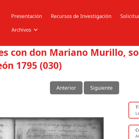
Presentación
Recursos de Investigación
Solicitu
Archivos
res con don Mariano Murillo, 
eón 1795 (030)
Anterior
Siguiente
T
L
C
A