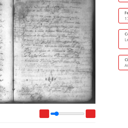
F
1
C
L
C
A