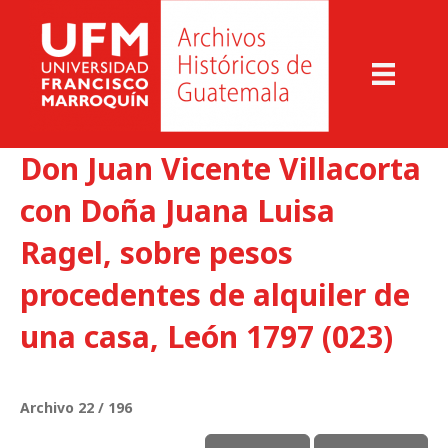
Don Juan Vicente Villacorta
con Doña Juana Luisa
Ragel, sobre pesos
procedentes de alquiler de
una casa, León 1797 (023)
Archivo 22 / 196