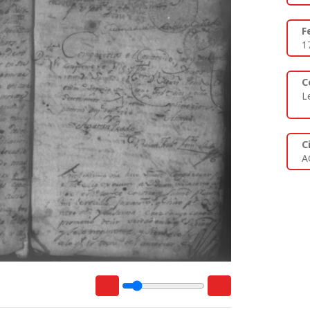
F
1
C
L
C
A