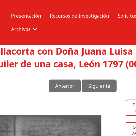
Presentación
Recursos de Investigación
Solicitu
Archivos
llacorta con Doña Juana Luisa
iler de una casa, León 1797 (0
Anterior
Siguiente
T
L
C
A