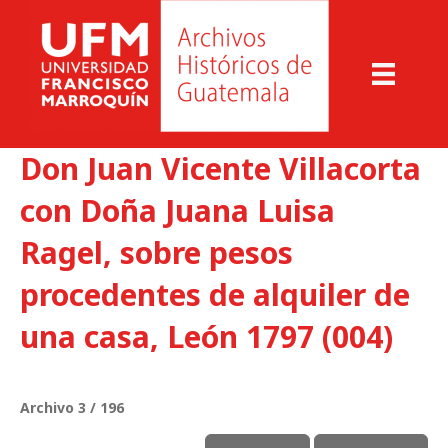
Don Juan Vicente Villacorta
con Doña Juana Luisa
Ragel, sobre pesos
procedentes de alquiler de
una casa, León 1797 (004)
Archivo 3 / 196