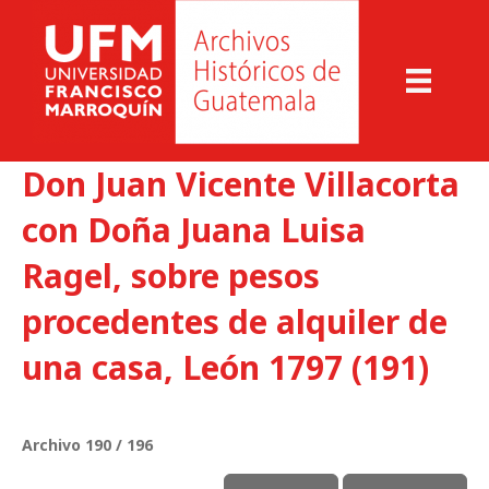
Don Juan Vicente Villacorta
con Doña Juana Luisa
Ragel, sobre pesos
procedentes de alquiler de
una casa, León 1797 (191)
Archivo 190 / 196