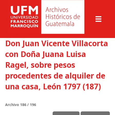
Don Juan Vicente Villacorta
con Doña Juana Luisa
Ragel, sobre pesos
procedentes de alquiler de
una casa, León 1797 (187)
Archivo 186 / 196