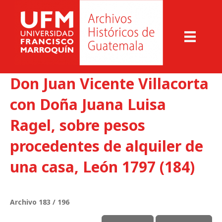
Don Juan Vicente Villacorta
con Doña Juana Luisa
Ragel, sobre pesos
procedentes de alquiler de
una casa, León 1797 (184)
Archivo 183 / 196