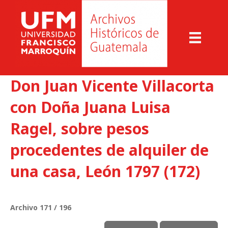
Don Juan Vicente Villacorta
con Doña Juana Luisa
Ragel, sobre pesos
procedentes de alquiler de
una casa, León 1797 (172)
Archivo 171 / 196