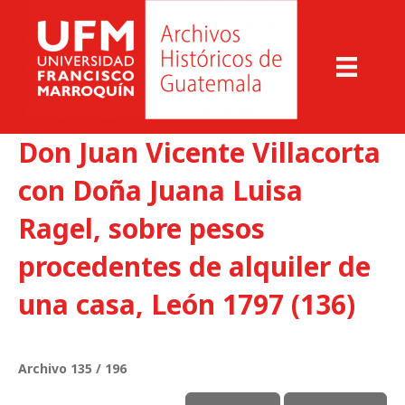
Don Juan Vicente Villacorta
con Doña Juana Luisa
Ragel, sobre pesos
procedentes de alquiler de
una casa, León 1797 (136)
Archivo 135 / 196