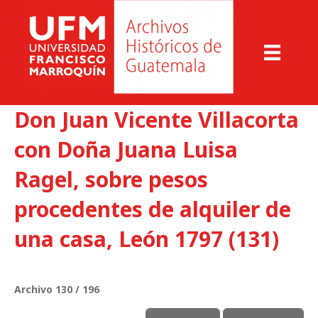
Don Juan Vicente Villacorta
con Doña Juana Luisa
Ragel, sobre pesos
procedentes de alquiler de
una casa, León 1797 (131)
Archivo 130 / 196