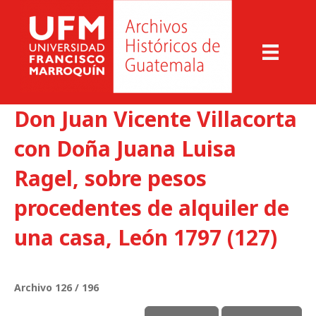
Don Juan Vicente Villacorta
con Doña Juana Luisa
Ragel, sobre pesos
procedentes de alquiler de
una casa, León 1797 (127)
Archivo 126 / 196