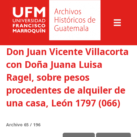
Don Juan Vicente Villacorta
con Doña Juana Luisa
Ragel, sobre pesos
procedentes de alquiler de
una casa, León 1797 (066)
Archivo 65 / 196