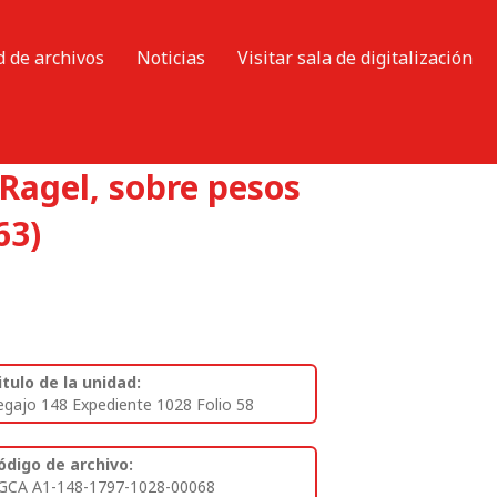
d de archivos
Noticias
Visitar sala de digitalización
 Ragel, sobre pesos
63)
itulo de la unidad:
egajo 148 Expediente 1028 Folio 58
ódigo de archivo:
GCA A1-148-1797-1028-00068