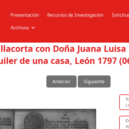
Presentación
Recursos de Investigación
Solicitu
Archivos
llacorta con Doña Juana Luisa
iler de una casa, León 1797 (0
Anterior
Siguiente
T
L
C
A