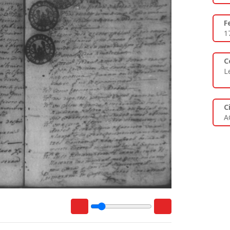
F
1
C
L
C
A