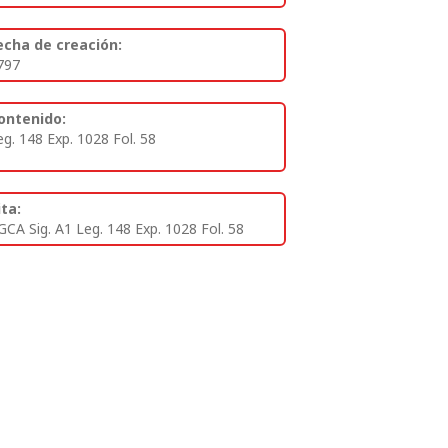
echa de creación:
797
ontenido:
eg. 148 Exp. 1028 Fol. 58
ita:
GCA Sig. A1 Leg. 148 Exp. 1028 Fol. 58