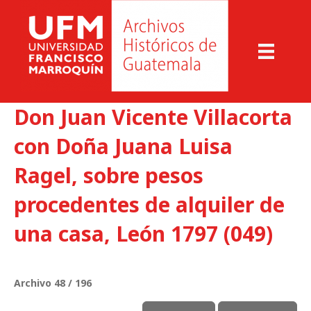
Don Juan Vicente Villacorta
con Doña Juana Luisa
Ragel, sobre pesos
procedentes de alquiler de
una casa, León 1797 (049)
Archivo 48 / 196