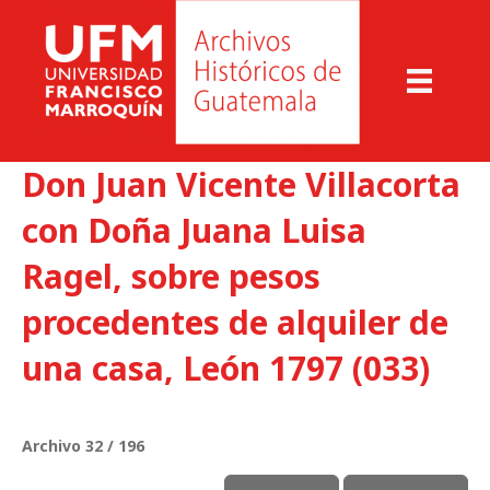
Don Juan Vicente Villacorta
con Doña Juana Luisa
Ragel, sobre pesos
procedentes de alquiler de
una casa, León 1797 (033)
Archivo 32 / 196