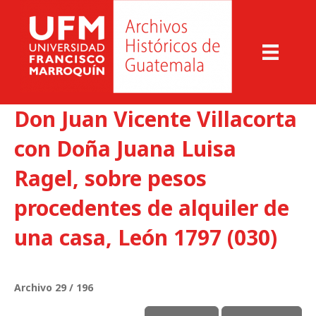
Don Juan Vicente Villacorta
con Doña Juana Luisa
Ragel, sobre pesos
procedentes de alquiler de
una casa, León 1797 (030)
Archivo 29 / 196