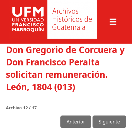
Don Gregorio de Corcuera y
Don Francisco Peralta
solicitan remuneración.
León, 1804 (013)
Archivo 12 / 17
Anterior
Siguiente