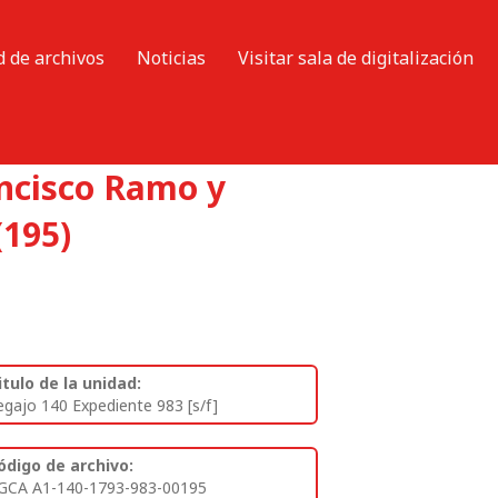
d de archivos
Noticias
Visitar sala de digitalización
ancisco Ramo y
(195)
itulo de la unidad:
egajo 140 Expediente 983 [s/f]
ódigo de archivo:
GCA A1-140-1793-983-00195