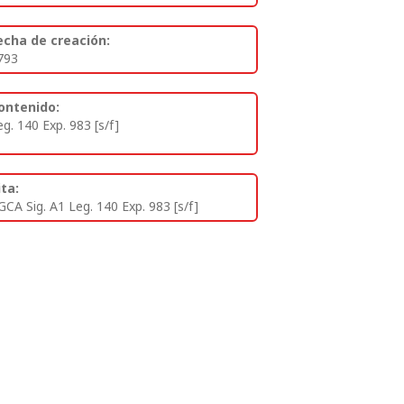
echa de creación:
793
ontenido:
eg. 140 Exp. 983 [s/f]
ita:
GCA Sig. A1 Leg. 140 Exp. 983 [s/f]