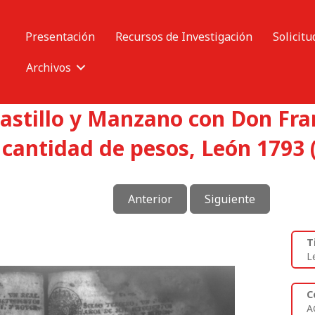
Presentación
Recursos de Investigación
Solicitu
Archivos
Castillo y Manzano con Don Fr
 cantidad de pesos, León 1793 
Anterior
Siguiente
T
L
C
A