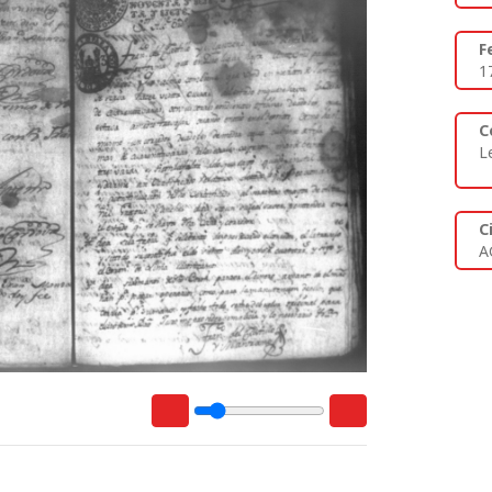
F
1
C
L
C
A