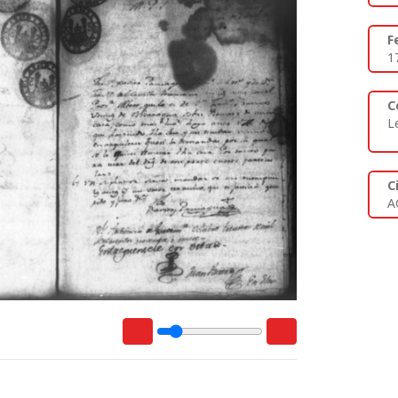
F
1
C
L
C
A