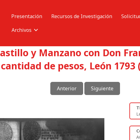
Presentación
Recursos de Investigación
Solicitu
Archivos
Castillo y Manzano con Don Fr
 cantidad de pesos, León 1793 
Anterior
Siguiente
T
L
C
A