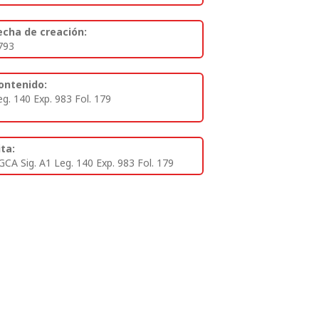
echa de creación:
793
ontenido:
eg. 140 Exp. 983 Fol. 179
ita:
GCA Sig. A1 Leg. 140 Exp. 983 Fol. 179