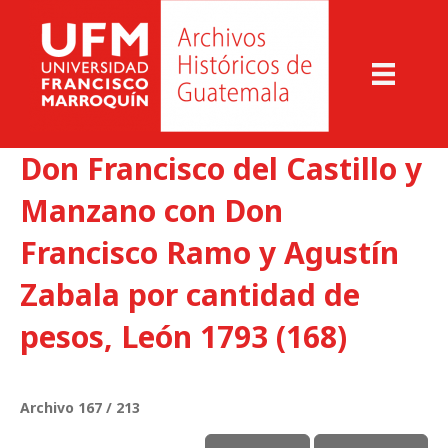
Don Francisco del Castillo y
Manzano con Don
Francisco Ramo y Agustín
Zabala por cantidad de
pesos, León 1793 (168)
Archivo 167 / 213