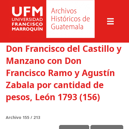
Don Francisco del Castillo y
Manzano con Don
Francisco Ramo y Agustín
Zabala por cantidad de
pesos, León 1793 (156)
Archivo 155 / 213