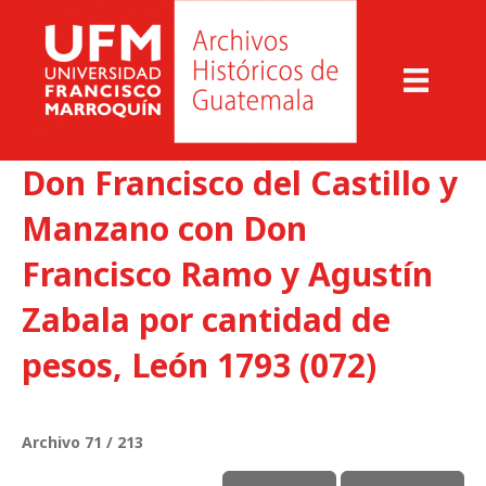
Don Francisco del Castillo y
Manzano con Don
Francisco Ramo y Agustín
Zabala por cantidad de
pesos, León 1793 (072)
Archivo 71 / 213