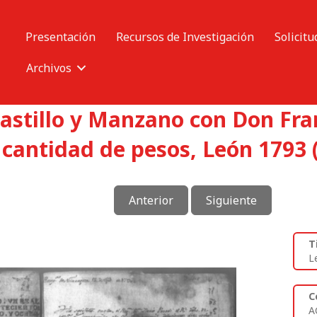
Presentación
Recursos de Investigación
Solicitu
Archivos
Castillo y Manzano con Don Fr
 cantidad de pesos, León 1793 
Anterior
Siguiente
T
L
C
A