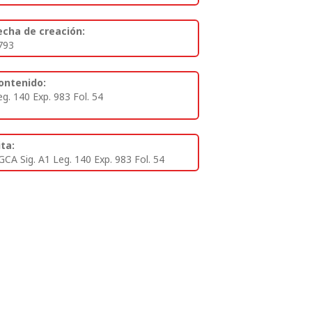
echa de creación:
793
ontenido:
eg. 140 Exp. 983 Fol. 54
ita:
GCA Sig. A1 Leg. 140 Exp. 983 Fol. 54