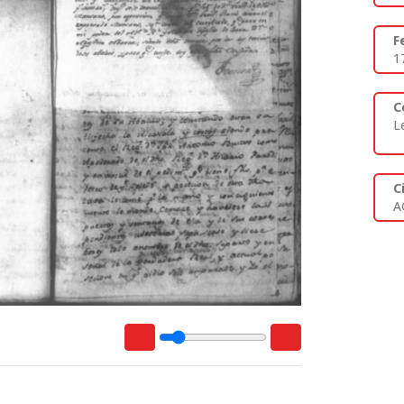
F
1
C
L
C
A