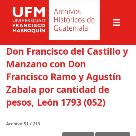
Don Francisco del Castillo y
Manzano con Don
Francisco Ramo y Agustín
Zabala por cantidad de
pesos, León 1793 (052)
Archivo 51 / 213