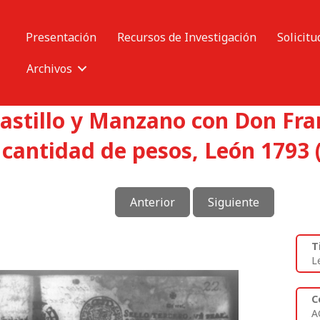
Presentación
Recursos de Investigación
Solicitu
Archivos
Castillo y Manzano con Don Fr
 cantidad de pesos, León 1793 
Anterior
Siguiente
T
L
C
A