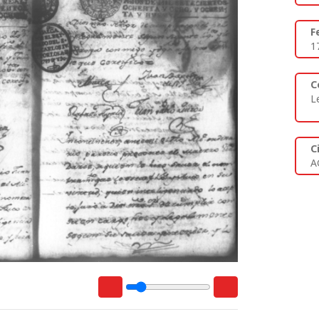
F
1
C
L
C
A