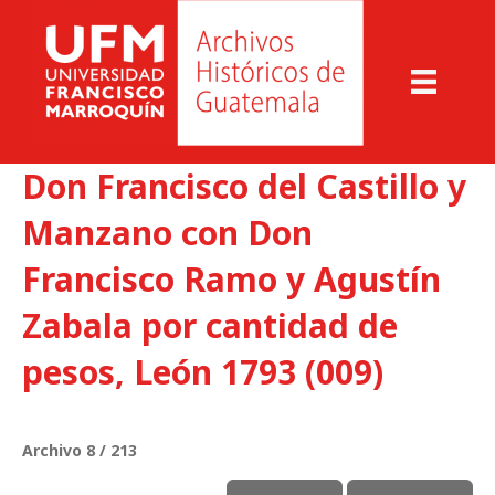
Don Francisco del Castillo y
Manzano con Don
Francisco Ramo y Agustín
Zabala por cantidad de
pesos, León 1793 (009)
Archivo 8 / 213