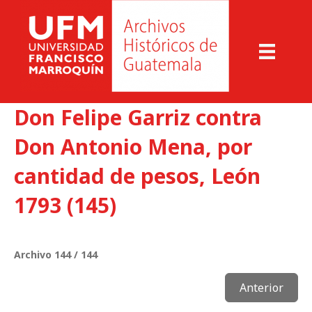
Don Felipe Garriz contra
Don Antonio Mena, por
cantidad de pesos, León
1793 (145)
Archivo 144 / 144
Anterior